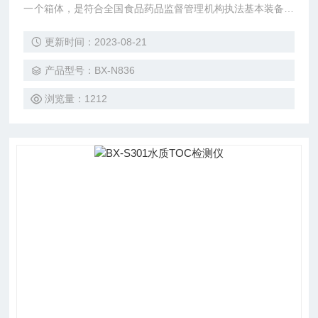
一个箱体，是符合全国食品药品监督管理机构执法基本装备配
备指导标准，一只小小的 SCON7820测试计相当于一支电导
更新时间：2023-08-21
测试笔，一支 TDS 测试笔和一支盐度测试笔。其浸入式的设
计让野外的测试更灵活方便。
产品型号：BX-N836
浏览量：1212