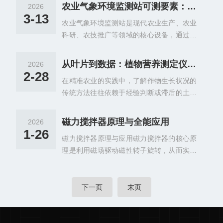
（Pb）、汞（Hg）、砷（As）等超标风
测区域内的地下水环境质量状况，且不宜变
农业气象环境监测站可测要素：温湿度、光照、雨量、风速风向监测介绍
2026
险。这些重金属进入人体后会累积，损害
动。对于面积较大的监测区域，沿地下水流
3-13
农业气象环境监测站是现代农业生产、农业
肝、肾、神经系统，甚至诱发癌症。本方案
向为主与垂直地下水流向为辅相结合布设监
科研、农技推广等领域的核心设备，通过实
旨在构建科学、高效、精准的全流程检测体
测点；存在多个含水层时，监测井应为层位
时捕捉田间气象环境关键要素，为农作物种
系，覆盖样品采集至结果应用，准确识别大
明确的分层监测井。...
植、田间管理、灾害预警提供科学数据支
米重金属污染情况，为企业质量控制、监管
从叶片到数据：植物营养测定仪的测量原理与技术应用
2026
撑，助力农户合理安排农事活动、优化种植
部门检查及消费者选择提供技术支持，最终
2-28
在精准农业的实践中，了解作物生长状况的
方案，提升农业生产效率与抗灾能力。其
保障饮食安全、规范市场秩序。二、检测前
传统方法往往依赖于经验判断或滞后的土壤
中，温湿度、光照、雨量、风速风向是监测
准备（一）目标与范围依据《食品安全国家
与植株实验室分析。然而，作物在田间生长
站最核心的可测要素，四大要素直接影响农
标准食品中污染物限-量...
时，其生理状态时刻变化，尤其对养分的需
作物的生长发育、产量形成与品质提升，本
磁力搅拌器原理与全能应用
2026
求是动态的。植物营养测定仪的出现，架起
文详细介绍四大要素的监测内容、监测意义
1-26
磁力搅拌器原理与应用磁力搅拌器的核心原
了一座连接植物叶片即时生理状态与可量化
及对农业生产的实际影响，让大家全面了解
理是利用磁场驱动磁性转子旋转，从而实现
数据之间的桥梁。它能够直接在田间对活体
农业气象环境监测站的核心作用。温湿度监
液体样品的无接触搅拌，兼具搅拌和控温功
植株进行无损、快速的检测，为科学施肥与
测是农业气象环境监测的基础，...
能，广泛应用于科研与工业场景。一、核心
田间管理提供即时决策依据，其技术核心在
工作原理磁力搅拌器通过“磁场驱动+温度控
下一页
末页
于如何将叶片的生理信息转化为可靠的数
制”两大系统协同工作，具体可拆解为三个环
据。一、测量原理：基于光谱与化学特性的
节：磁场产生与驱动：仪器内部的永磁体
信息解码当前主流的便携式植物营养测定仪
（通常为钕铁硼强磁）与电机连接，电机带