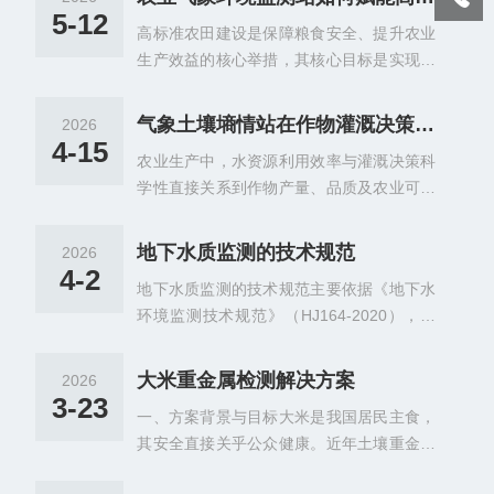
重要设备，其测量数据的准确性、代表性和
5-12
高标准农田建设是保障粮食安全、提升农业
稳定性，不仅取决于设备本身的运行状态，
生产效益的核心举措，其核心目标是实现集
更与安装位置密切相关。不合理的安装位置
约化、精细化管理，破解传统种植中水资源
会造成数据偏差、失真，无法真实反映农田
浪费、肥料滥用等难题。农业气象环境监测
整体气候状况，进而误导灌溉、通风、防灾
气象土壤墒情站在作物灌溉决策与节水管理中的应用
2026
站作为田间“气象哨兵”，通过实时捕捉农田
等农事决策。因此，明晰安装位置对测量结
4-15
农业生产中，水资源利用效率与灌溉决策科
气象、土壤等关键数据，为精准灌溉与科学
果的影响规律，规范设备布设方式，是保障
学性直接关系到作物产量、品质及农业可持
施肥提供可靠支撑，推动高标准农田从“靠经
田间气候监测工作科学有效的基础前提。场
续发展。传统灌溉模式依赖种植户经验判
验”向“靠数据”转型，实现节水、节肥、增
地选址的开阔性与环境属性...
断，易出现“浇水靠猜、施肥靠蒙”的问题，
产、提质的多重效益。农业气象环境监测站
地下水质监测的技术规范
2026
不仅造成水资源严重浪费，还可能因灌溉不
通过数据监测，为精准灌溉提供科学依据，
4-2
地下水质监测的技术规范主要依据《地下水
当导致作物烂根、减产或土壤盐渍化。气象
破解水资源利用效率偏低的痛点。传统灌溉
环境监测技术规范》（HJ164-2020），该
土壤墒情站的推广应用，实现了土壤墒情与
多依赖农户经验，常出现大水漫灌、灌溉时
标准对地下水质监测的各个环节进行了详细
气象条件的实时监测，为作物灌溉决策提供
机不当等问题，既浪...
规定。以下是其主要内容：适用范围：适用
科学依据，成为推进节水农业、优化水资源
大米重金属检测解决方案​
2026
于区域层面、饮用水水源保护区和补给区、
配置的重要支撑。气象土壤墒情站的核心价
3-23
一、方案背景与目标大米是我国居民主食，
污染源及周边等区域的地下水环境的长期监
值的在于精准捕捉土壤与气象关键数据，打
其安全直接关乎公众健康。近年土壤重金属
测，其他形式的地下水环境监测可参照执
破传统经验灌溉的局限。该设备通过多层传
污染加剧，导致部分大米存在镉（Cd）、铅
行。监测点布设：监测点应总体上能反映监
感器深入土壤不同深度，实...