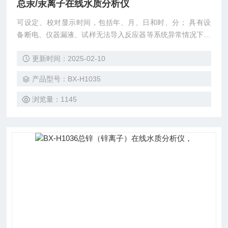
总汞/汞离子在线水质分析仪
可设定、校对显示时间，包括年、月、日和时、分； 具有设
备断电、仪器漏液、试样无法导入反应器等系统异常情况下的
报警功能并显示故障内容。同时停止运行直系统被重新启动；
更新时间：2025-02-10
每次测量结束后，自动清洗处理装置、仪器管路、阀门等部
件； 断电、断水的自动保护和来电、来水的自动恢复功能；
产品型号：BX-H1035
定时清洗、定时做样功能； 总汞/汞离子在线水质分析仪。
浏览量：1145