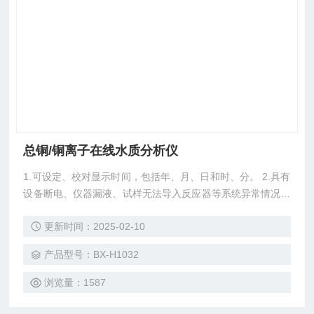
总铜/铜离子在线水质分析仪
1.可设定、校对显示时间，包括年、月、日和时、分。 2.具有
设备断电、仪器漏液、试样无法导入反应器等系统异常情况下
的报警功能并显示故障内容。同时停止运行直系统被重新启
更新时间：2025-02-10
动。 3.每次测量结束后，自动清洗处理装置、仪器管路、阀门
等部件。 4.断电、断水的自动保护和来电、来水的自动恢复功
产品型号：BX-H1032
能。 5.定时清洗、定时做样功能。 总铜/铜离子在线水质分析
仪
浏览量：1587