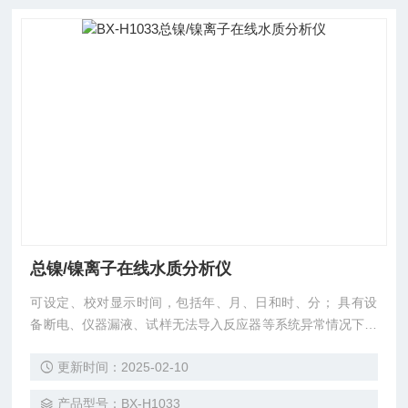
总镍/镍离子在线水质分析仪
可设定、校对显示时间，包括年、月、日和时、分； 具有设
备断电、仪器漏液、试样无法导入反应器等系统异常情况下的
报警功能并显示 故障内容。同时停止运行直系统被重新启
更新时间：2025-02-10
动； 每次测量结束后，自动清洗处理装置、仪器管路、阀门
等部件； 断电、断水的自动保护和来电、来水的自动恢复功
产品型号：BX-H1033