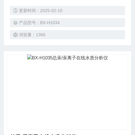
报警功能并显示故障内容。同时停止运行直系统被重新启动；
更新时间：2025-02-10
每次测量结束后，自动清洗处理装置、仪器管路、阀门等部
件； 断电、断水的自动保护和来电、来水的自动恢复功能；
产品型号：BX-H1034
定时清洗、定时做样功能； 触摸 总铬/六价铬在线水质分析仪
浏览量：1366