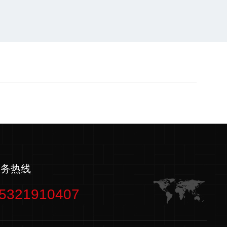
服务热线
5321910407