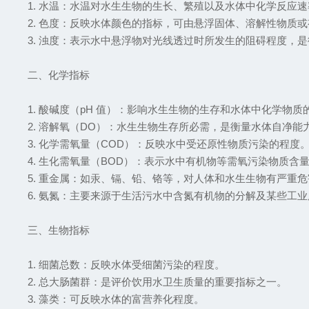
1.
水温：水温对水生生物的生长、繁殖以及水体中化学反应速
2.
色度：反映水体颜色的指标，可由悬浮固体、溶解性物质或
3.
浊度：表示水中悬浮物对光线透过时所发生的阻碍程度，是
二、化学指标
1.
酸碱度（
pH
值）：影响水生生物的生存和水体中化学物质
2.
溶解氧（
DO
）：水生生物生存所必需，是衡量水体自净能
3.
化学需氧量（
COD
）：反映水中受还原性物质污染的程度
4.
生化需氧量（
BOD
）：表示水中有机物等需氧污染物质含
5.
重金属：如汞、镉、铅、铬等，对人体和水生生物有严重危
6.
氨氮：主要来源于生活污水中含氮有机物的分解及某些工业
三、生物指标
1.
细菌总数：反映水体受细菌污染的程度。
2.
总大肠菌群：是评价饮用水卫生质量的重要指标之一。
3.
藻类：可反映水体的富营养化程度。