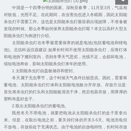
中国是一个四季分明的国家。深秋至春季，11月至3月，气温相
对较低，光照不足。在此期间，农业害虫也进入冬眠期，因此太阳能
杀虫灯不需要工作。这也是太阳能杀虫灯最容易出现故障，不准备被
发现的时候。那么冬季如何保养太阳能杀虫灯呢？本文以高杆大型太
阳能杀虫灯为例进行介绍。
太阳能杀虫灯在冬季最需要保养的就是电池(包括蓄电池和锂电
池)。北信科远仪器建议:如果长时间不使用太阳能杀虫灯，应将灯体
和电池拆下搬到室内，否则冬季天气恶劣，光线不足，会损坏电池，
缩短电池寿命，影响太阳能杀虫灯来年的使用。
1.太阳能杀虫灯由盖板储存和密封。
冬天属于无虫季节，这个时候天气条件比较恶劣。因此，需要将
蓄电池、太阳能杀虫灯灯体和太阳能电池板分开存放。存放方法是:
首先将杀虫灯的灯头和太阳能板清洗干净，然后包装存放，用厚厚的
塑料布盖好盒子。
2.取出太阳能杀虫灯的蓄电池。
既然冬天不用电池，就要把电池从太阳能杀虫灯的盒子里拿出
来。但是，在取出电池之前，要关掉灯体的开关3-5天。电池充电但
不放电，存放前处于充满状态。由于电池的自放电特性，长时间存放